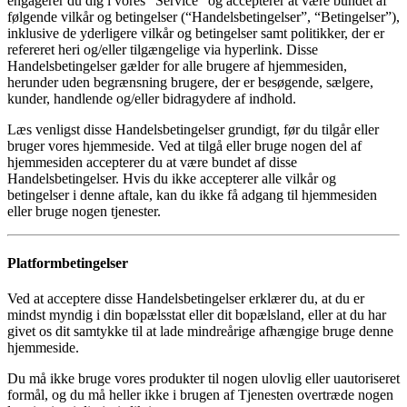
engagerer du dig i vores “Service” og accepterer at være bundet af
følgende vilkår og betingelser (“Handelsbetingelser”, “Betingelser”),
inklusive de yderligere vilkår og betingelser samt politikker, der er
refereret heri og/eller tilgængelige via hyperlink. Disse
Handelsbetingelser gælder for alle brugere af hjemmesiden,
herunder uden begrænsning brugere, der er besøgende, sælgere,
kunder, handlende og/eller bidragydere af indhold.
Læs venligst disse Handelsbetingelser grundigt, før du tilgår eller
bruger vores hjemmeside. Ved at tilgå eller bruge nogen del af
hjemmesiden accepterer du at være bundet af disse
Handelsbetingelser. Hvis du ikke accepterer alle vilkår og
betingelser i denne aftale, kan du ikke få adgang til hjemmesiden
eller bruge nogen tjenester.
Platformbetingelser
Ved at acceptere disse Handelsbetingelser erklærer du, at du er
mindst myndig i din bopælsstat eller dit bopælsland, eller at du har
givet os dit samtykke til at lade mindreårige afhængige bruge denne
hjemmeside.
Du må ikke bruge vores produkter til nogen ulovlig eller uautoriseret
formål, og du må heller ikke i brugen af Tjenesten overtræde nogen